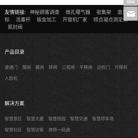
友情链接:
神秘顾客调查
微孔曝气器
密集架
激光打
标
活塞杆
钣金加工
开窗机厂家
倾点凝点测定仪
氮封阀
产品目录
速通门
摆闸
翼闸
转闸
三辊闸
平移闸
边检门
升降柱
人脸机
解决方案
智慧景区
智慧大厦
智慧校园
智慧交通
智慧停车场
智慧社区
智慧访客
律师一码通