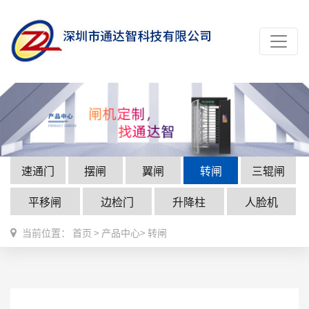
速通门
摆闸
翼闸
转闸
三辊闸
平移闸
边检门
升降柱
人脸机
当前位置：
首页
>
产品中心
>
转闸