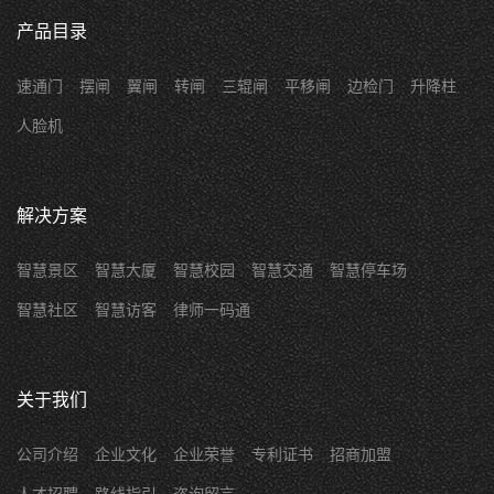
产品目录
速通门
摆闸
翼闸
转闸
三辊闸
平移闸
边检门
升降柱
人脸机
解决方案
智慧景区
智慧大厦
智慧校园
智慧交通
智慧停车场
智慧社区
智慧访客
律师一码通
关于我们
公司介绍
企业文化
企业荣誉
专利证书
招商加盟
人才招聘
路线指引
咨询留言