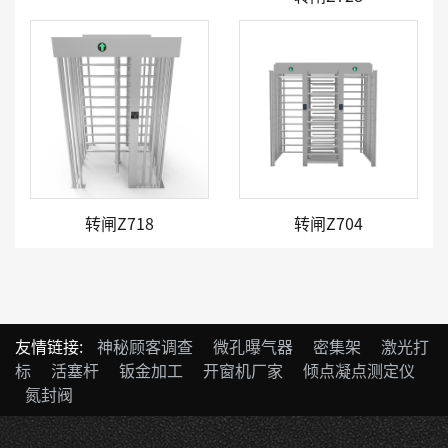
转闸Z718
转闸Z704
友情链接:
神秘顾客调查
微孔曝气器
密集架
激光打
标
活塞杆
钣金加工
开窗机厂家
倾点凝点测定仪
氮封阀