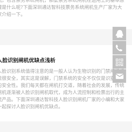
理是什么呢?下面深圳通达智科技票务系统闸机生产厂家为大
家介绍一下。
点
07
人脸识别闸机优缺点浅析
人脸识别​系统值得注意的是一般人认为生物识别的门禁闸机系
咨
统很安全，其实这是误解，门禁系统的安全不仅仅是识别方式
的安全性。我们每天都在闸机打交道，随着社会的发展，传统
闸机逐渐被人脸识别闸机取代，成为人流控制和检票出行的主
流产品。下面深圳通达智科技人脸识别闸机厂家的小编和大家
一起探讨人脸识别闸机优缺点。