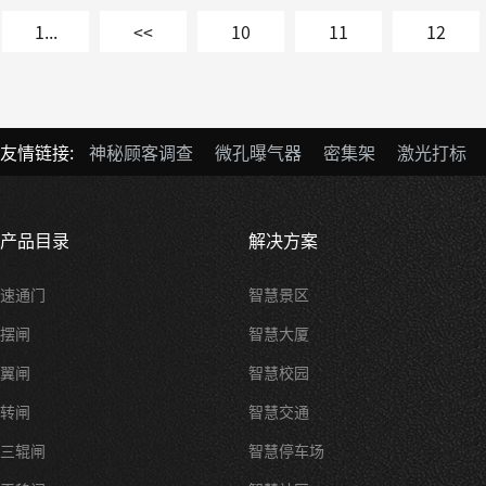
1...
<<
10
11
12
友情链接:
神秘顾客调查
微孔曝气器
密集架
激光打标
产品目录
解决方案
速通门
智慧景区
摆闸
智慧大厦
翼闸
智慧校园
转闸
智慧交通
三辊闸
智慧停车场