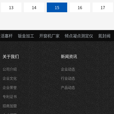
13
14
15
16
17
活塞杆
钣金加工
开窗机厂家
倾点凝点测定仪
氮封阀
关于我们
新闻资讯
公司介绍
企业动态
企业文化
行业动态
企业荣誉
产品动态
专利证书
招商加盟