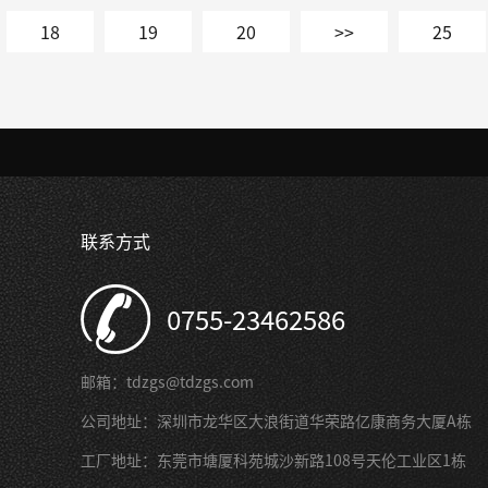
18
19
20
>>
25
联系方式
0755-23462586
邮箱：tdzgs@tdzgs.com
公司地址：深圳市龙华区大浪街道华荣路亿康商务大厦A栋
工厂地址：东莞市塘厦科苑城沙新路108号天伦工业区1栋